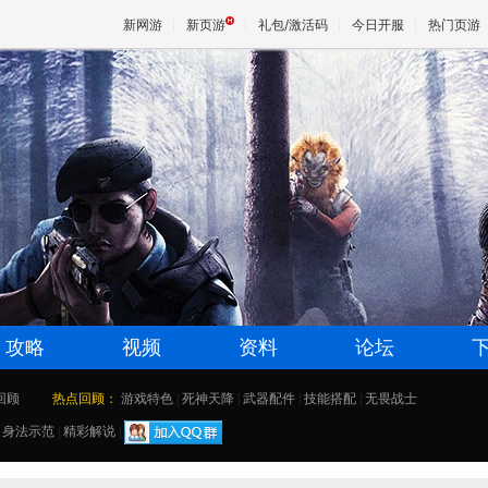
新网游
新页游
礼包/激活码
今日开服
热门页游
魔兽
天堂
王权与
攻略
视频
资料
论坛
回顾
热点回顾：
游戏特色
|
死神天降
|
武器配件
|
技能搭配
|
无畏战士
|
身法示范
|
精彩解说
|