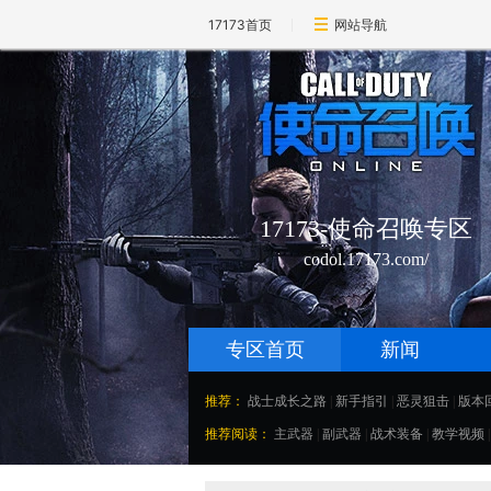
17173首页
网站导航
17173-使命召唤专区
codol.17173.com/
专区首页
新闻
推荐：
战士成长之路
|
新手指引
|
恶灵狙击
|
版本
推荐阅读：
主武器
|
副武器
|
战术装备
|
教学视频