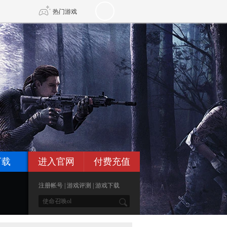
热门游戏
DNF
传奇4
剑网3旗舰版
新天龙八部
自由
诛仙世界
新仙侠5
下载
进入官网
付费充值
注册帐号
|
游戏评测
|
游戏下载
*