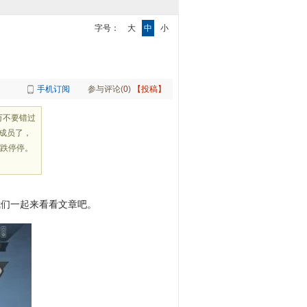
字号：
大
中
小
手机订阅
参与评论(
0
)
【投稿】
万不要错过
老成员了，
跌停停。
我们一起来看看文章吧。