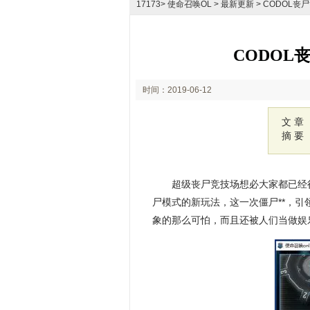
17173
>
使命召唤OL
> 最新更新 > CODO
CODO
时间：2019-06-12
12:50
文 章
摘 要
超级丧尸竞技场想必大家都已经
尸模式的新玩法，这一次僵尸**，
象的那么可怕，而且还被人们当做娱