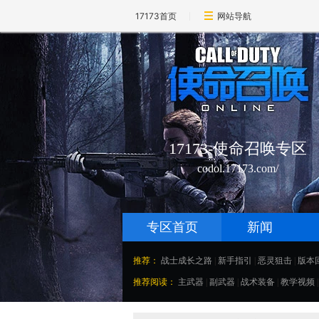
17173首页
网站导航
17173-使命召唤专区
codol.17173.com/
专区首页
新闻
推荐：
战士成长之路
|
新手指引
|
恶灵狙击
|
版本
推荐阅读：
主武器
|
副武器
|
战术装备
|
教学视频