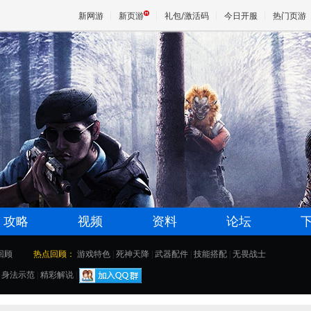
新网游
新页游
礼包/激活码
今日开服
热门页游
魔兽
天堂
王权与
攻略
视频
资料
论坛
回顾
热点回顾：
游戏特色
|
死神天降
|
武器配件
|
技能搭配
|
无畏战士
|
身法示范
|
精彩解说
|