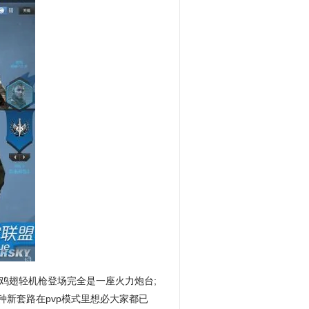
大鸡翅轻机枪登场完全是一座火力炮台;
新套路在pvp模式里想必大家都已