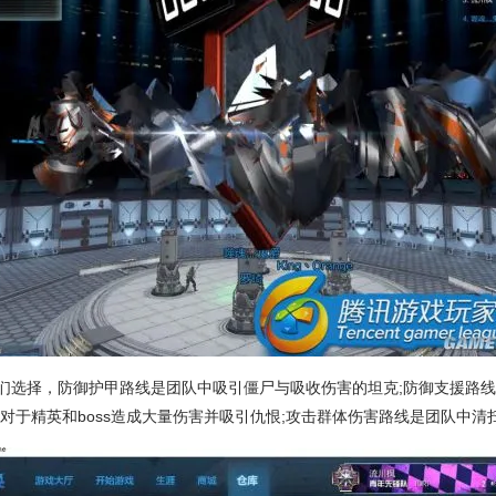
们选择，防御护甲路线是团队中吸引僵尸与吸收伤害的坦克;防御支援路
对于精英和boss造成大量伤害并吸引仇恨;攻击群体伤害路线是团队中