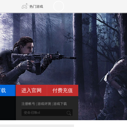
热门游戏
DNF
传奇4
剑网3旗舰版
新天龙八部
自由
诛仙世界
新仙侠5
下载
进入官网
付费充值
注册帐号
|
游戏评测
|
游戏下载
*