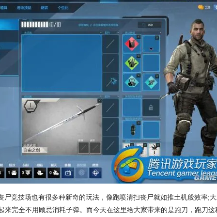
超级丧尸竞技场也有很多种新奇的玩法，像跑喷清扫丧尸就如推土机般效率;
起来完全不用顾忌消耗子弹。而今天在这里给大家带来的是跑刀，跑刀这种